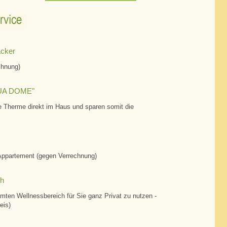
ice
äcker
chnung)
AQUA DOME"
 die Therme direkt im Haus und sparen somit die
 Appartement (gegen Verrechnung)
ch
mten Wellnessbereich für Sie ganz Privat zu nutzen -
eis)