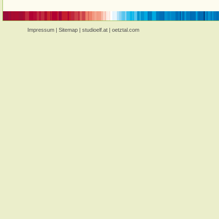
Impressum
|
Sitemap
|
studioelf.at
|
oetztal.com